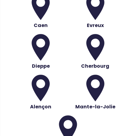
Caen
Evreux
Dieppe
Cherbourg
Alençon
Mante-la-Jolie