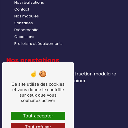
Nos réalisations
Contact
Nos modules
Sanitaires
Évènementiel
Occasions
Pro loisirs et équipements
Nos prestations
module industriels
construction modulaire
sanitaire
container
Ce site utilise des cookies
location bungalows
et vous donne le contrôle
module chantier
sur ceux que vous
souhaitez activer
vente bungalows
pro loisirs
matériel export
Tout accepter
bungalows
Tout refuser