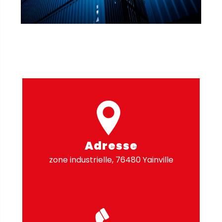
Adresse
zone industrielle, 76480 Yainville