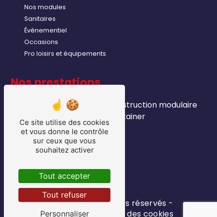
Nos modules
Sanitaires
Évènementiel
Occasions
Pro loisirs et équipements
Nos prestations
module industriels
construction modulaire
sanitaire
container
Ce site utilise des cookies
location bungalows
et vous donne le contrôle
module chantier
sur ceux que vous
souhaitez activer
vente bungalows
pro loisirs
matériel export
Tout accepter
bungalows
Tout refuser
©
Vistalid
- 2026 - Tous droits réservés -
Mentions légales
-
Gestion des cookies
Personnaliser