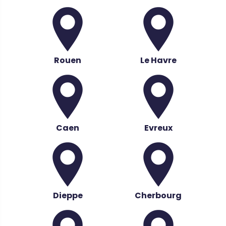
Rouen
Le Havre
Caen
Evreux
Dieppe
Cherbourg