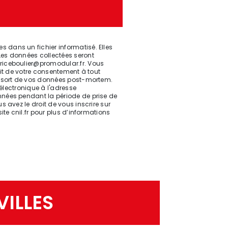
 dans un fichier informatisé. Elles
Les données collectées seront
briceboulier@promodular.fr. Vous
rait de votre consentement à tout
le sort de vos données post-mortem.
 électronique à l'adresse
nnées pendant la période de prise de
 avez le droit de vous inscrire sur
site cnil.fr pour plus d’informations
VILLES