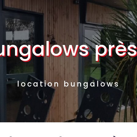
bungalows près
location bungalows