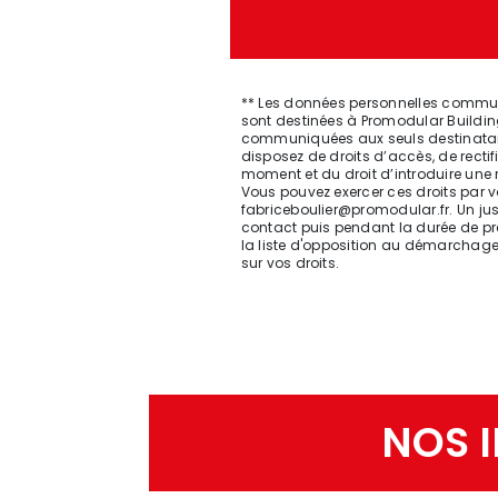
** Les données personnelles communi
sont destinées à Promodular Buildin
communiquées aux seuls destinataire
disposez de droits d’accès, de rectifi
moment et du droit d’introduire une
Vous pouvez exercer ces droits par vo
fabriceboulier@promodular.fr. Un ju
contact puis pendant la durée de pres
la liste d'opposition au démarchage
sur vos droits.
NOS I