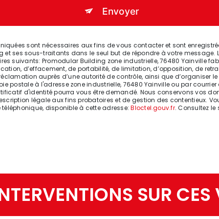
Envoyer
quées sont nécessaires aux fins de vous contacter et sont enregistrées
g et ses sous-traitants dans le seul but de répondre à votre message. 
s suivants: Promodular Building zone industrielle, 76480 Yainville fa
cation, d’effacement, de portabilité, de limitation, d’opposition, de ret
 réclamation auprès d’une autorité de contrôle, ainsi que d’organiser 
ie postale à l'adresse zone industrielle, 76480 Yainville ou par courrier
stificatif d'identité pourra vous être demandé. Nous conservons vos do
cription légale aux fins probatoires et de gestion des contentieux. Vous
 téléphonique, disponible à cette adresse:
Bloctel.gouv.fr
. Consultez le 
NTERVENTIONS SUR CES 