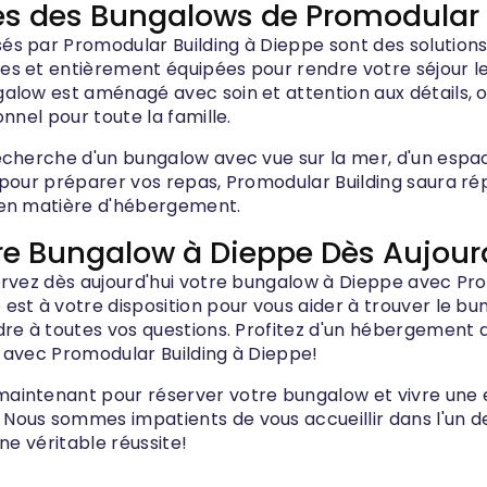
s des Bungalows de Promodular 
és par Promodular Building à Dieppe sont des solutio
s et entièrement équipées pour rendre votre séjour l
alow est aménagé avec soin et attention aux détails, 
onnel pour toute la famille.
echerche d'un bungalow avec vue sur la mer, d'un espac
 pour préparer vos repas, Promodular Building saura ré
 en matière d'hébergement.
re Bungalow à Dieppe Dès Aujourd
ervez dès aujourd'hui votre bungalow à Dieppe avec Pro
est à votre disposition pour vous aider à trouver le bu
dre à toutes vos questions. Profitez d'un hébergement d
 avec Promodular Building à Dieppe!
aintenant pour réserver votre bungalow et vivre une 
Nous sommes impatients de vous accueillir dans l'un d
une véritable réussite!