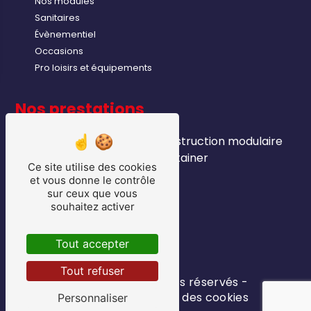
Nos modules
Sanitaires
Évènementiel
Occasions
Pro loisirs et équipements
Nos prestations
module industriels
construction modulaire
sanitaire
container
Ce site utilise des cookies
location bungalows
et vous donne le contrôle
module chantier
sur ceux que vous
souhaitez activer
vente bungalows
pro loisirs
matériel export
Tout accepter
bungalows
Tout refuser
©
Vistalid
- 2026 - Tous droits réservés -
Mentions légales
-
Gestion des cookies
Personnaliser