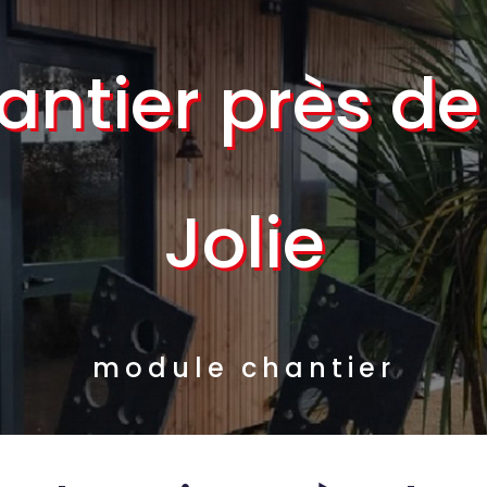
ntier près d
Jolie
module chantier