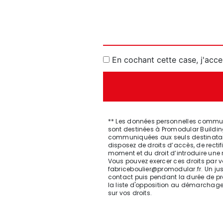
En cochant cette case, j'acce
** Les données personnelles communi
sont destinées à Promodular Buildin
communiquées aux seuls destinataire
disposez de droits d’accès, de rectifi
moment et du droit d’introduire une
Vous pouvez exercer ces droits par vo
fabriceboulier@promodular.fr. Un ju
contact puis pendant la durée de pres
la liste d'opposition au démarchage
sur vos droits.