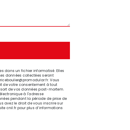
 dans un fichier informatisé. Elles
Les données collectées seront
briceboulier@promodular.fr. Vous
rait de votre consentement à tout
le sort de vos données post-mortem.
 électronique à l'adresse
nnées pendant la période de prise de
 avez le droit de vous inscrire sur
site cnil.fr pour plus d’informations