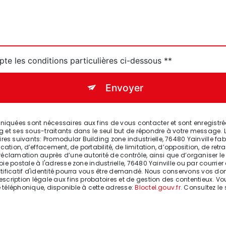
pte les conditions particulières ci-dessous **
Envoyer
quées sont nécessaires aux fins de vous contacter et sont enregistrées
g et ses sous-traitants dans le seul but de répondre à votre message. 
s suivants: Promodular Building zone industrielle, 76480 Yainville fa
cation, d’effacement, de portabilité, de limitation, d’opposition, de ret
 réclamation auprès d’une autorité de contrôle, ainsi que d’organiser 
ie postale à l'adresse zone industrielle, 76480 Yainville ou par courrier
stificatif d'identité pourra vous être demandé. Nous conservons vos do
cription légale aux fins probatoires et de gestion des contentieux. Vous
 téléphonique, disponible à cette adresse:
Bloctel.gouv.fr
. Consultez le 