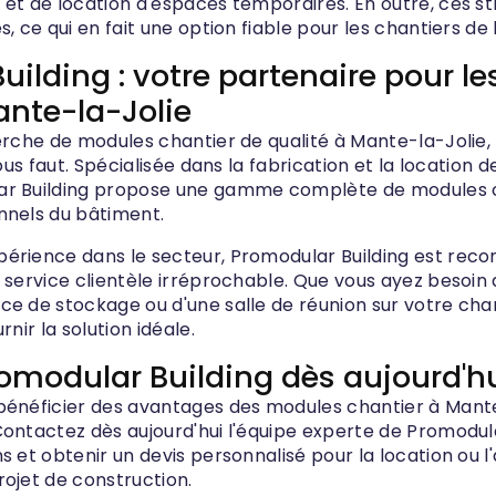
 et de location d'espaces temporaires. En outre, ces st
s, ce qui en fait une option fiable pour les chantiers de
uilding : votre partenaire pour l
ante-la-Jolie
herche de modules chantier de qualité à Mante-la-Jolie,
vous faut. Spécialisée dans la fabrication et la location 
ar Building propose une gamme complète de modules 
nnels du bâtiment.
érience dans le secteur, Promodular Building est recon
n service clientèle irréprochable. Que vous ayez besoin
ce de stockage ou d'une salle de réunion sur votre cha
rnir la solution idéale.
omodular Building dès aujourd'h
bénéficier des avantages des modules chantier à Mant
Contactez dès aujourd'hui l'équipe experte de Promodul
s et obtenir un devis personnalisé pour la location ou 
rojet de construction.