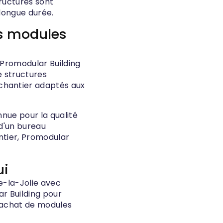
ructures sont
 longue durée.
es modules
 Promodular Building
de structures
chantier adaptés aux
nue pour la qualité
 d'un bureau
ntier, Promodular
ui
e-la-Jolie avec
ar Building pour
l'achat de modules