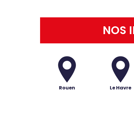
NOS I
Rouen
Le Havre