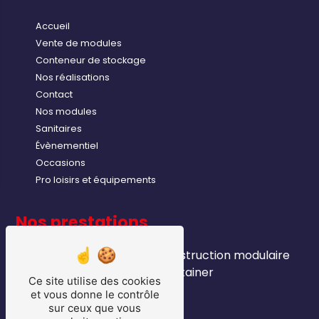
Accueil
Vente de modules
Conteneur de stockage
Nos réalisations
Contact
Nos modules
Sanitaires
Évènementiel
Occasions
Pro loisirs et équipements
Nos prestations
module industriels
construction modulaire
sanitaire
container
Ce site utilise des cookies
location bungalows
et vous donne le contrôle
module chantier
sur ceux que vous