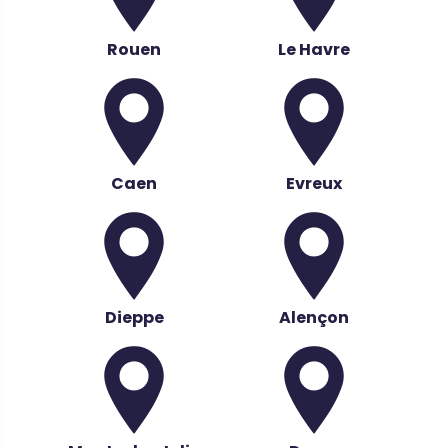
Rouen
Le Havre
Caen
Evreux
Dieppe
Alençon